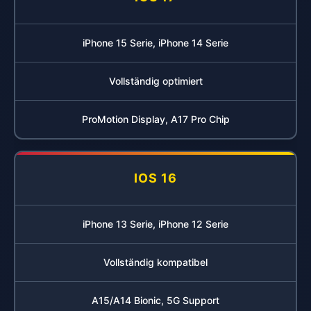
iPhone 15 Serie, iPhone 14 Serie
Vollständig optimiert
ProMotion Display, A17 Pro Chip
IOS 16
iPhone 13 Serie, iPhone 12 Serie
Vollständig kompatibel
A15/A14 Bionic, 5G Support