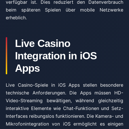
verfügbar ist. Dies reduziert den Datenverbrauch
beim späteren Spielen über mobile Netzwerke
erheblich.
Live Casino
Integration in iOS
Apps
Live Casino-Spiele in iOS Apps stellen besondere
technische Anforderungen. Die Apps müssen HD-
Video-Streaming bewältigen, während gleichzeitig
interaktive Elemente wie Chat-Funktionen und Setz-
Interfaces reibungslos funktionieren. Die Kamera- und
Mikrofonintegration von iOS ermöglicht es einigen