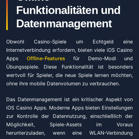
Funktionalitäten und
Datenmanagement
Obwohl Casino-Spiele um Echtgeld eine
Internetverbindung erfordern, bieten viele iOS Casino
Apps
Offline-Features
für Demo-Modi und
Übungsspiele. Diese Funktionalität ist besonders
wertvoll für Spieler, die neue Spiele lernen möchten,
ohne ihre mobile Datenvolumen zu verbrauchen.
Das Datenmanagement ist ein kritischer Aspekt von
iOS Casino Apps. Moderne Apps bieten Einstellungen
zur Kontrolle der Datennutzung, einschließlich der
Möglichkeit, Spiele-Assets im Voraus
herunterzuladen, wenn eine WLAN-Verbindung