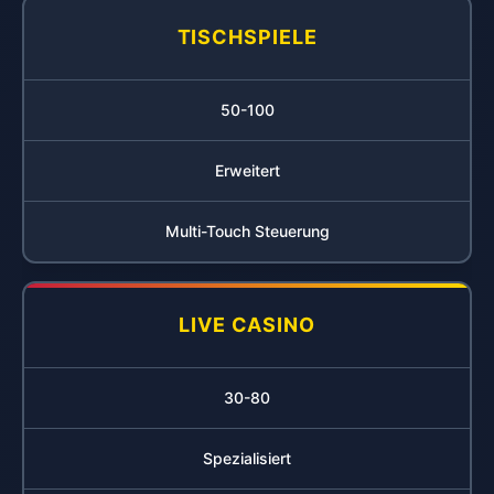
TISCHSPIELE
50-100
Erweitert
Multi-Touch Steuerung
LIVE CASINO
30-80
Spezialisiert