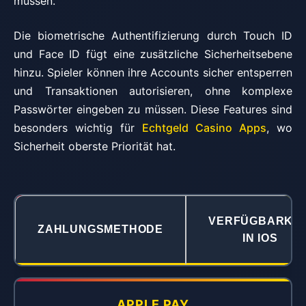
müssen.
Die biometrische Authentifizierung durch Touch ID
und Face ID fügt eine zusätzliche Sicherheitsebene
hinzu. Spieler können ihre Accounts sicher entsperren
und Transaktionen autorisieren, ohne komplexe
Passwörter eingeben zu müssen. Diese Features sind
besonders wichtig für
Echtgeld Casino Apps
, wo
Sicherheit oberste Priorität hat.
VERFÜGBARKEI
ZAHLUNGSMETHODE
IN IOS
APPLE PAY