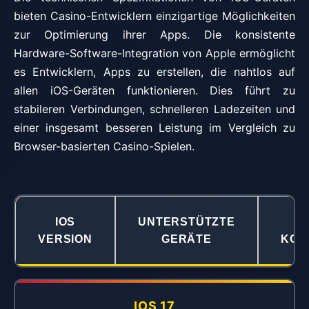
bieten Casino-Entwicklern einzigartige Möglichkeiten
zur Optimierung ihrer Apps. Die konsistente
Hardware-Software-Integration von Apple ermöglicht
es Entwicklern, Apps zu erstellen, die nahtlos auf
allen iOS-Geräten funktionieren. Dies führt zu
stabileren Verbindungen, schnelleren Ladezeiten und
einer insgesamt besseren Leistung im Vergleich zu
Browser-basierten Casino-Spielen.
IOS
UNTERSTÜTZTE
CA
VERSION
GERÄTE
KOM
IOS 17