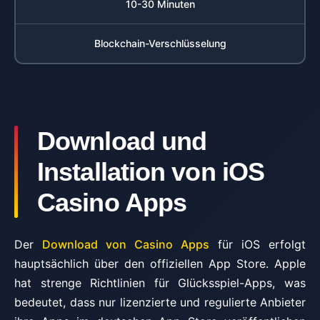
10-30 Minuten
Blockchain-Verschlüsselung
Download und
Installation von iOS
Casino Apps
Der
Download von Casino Apps
für iOS erfolgt
hauptsächlich über den offiziellen App Store. Apple
hat strenge Richtlinien für Glücksspiel-Apps, was
bedeutet, dass nur lizenzierte und regulierte Anbieter