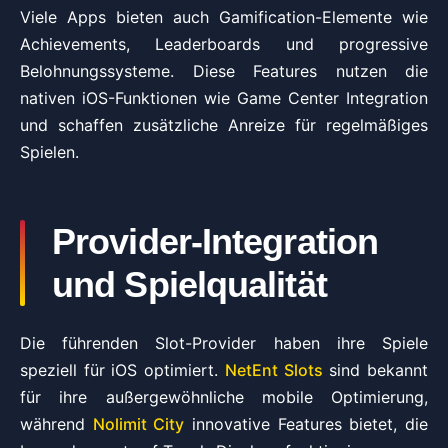
Viele Apps bieten auch Gamification-Elemente wie
Achievements, Leaderboards und progressive
Belohnungssysteme. Diese Features nutzen die
nativen iOS-Funktionen wie Game Center Integration
und schaffen zusätzliche Anreize für regelmäßiges
Spielen.
Provider-Integration
und Spielqualität
Die führenden Slot-Provider haben ihre Spiele
speziell für iOS optimiert.
NetEnt Slots
sind bekannt
für ihre außergewöhnliche mobile Optimierung,
während
Nolimit City
innovative Features bietet, die