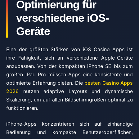
Optimierung für
verschiedene iOS-
Geräte
Eine der größten Stärken von iOS Casino Apps ist
ihre Fähigkeit, sich an verschiedene Apple-Geräte
anzupassen. Von der kompakten iPhone SE bis zum
großen iPad Pro müssen Apps eine konsistente und
optimierte Erfahrung bieten. Die
besten Casino Apps
2026
nutzen adaptive Layouts und dynamische
Skalierung, um auf allen Bildschirmgrößen optimal zu
funktionieren.
iPhone-Apps konzentrieren sich auf einhändige
Bedienung und kompakte Benutzeroberflächen,