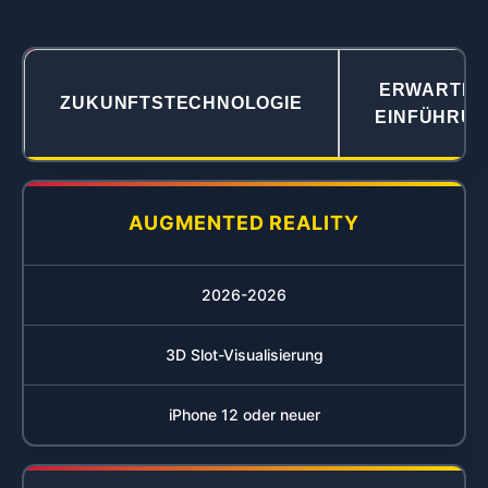
ERWARTET
ZUKUNFTSTECHNOLOGIE
EINFÜHRU
AUGMENTED REALITY
2026-2026
3D Slot-Visualisierung
iPhone 12 oder neuer