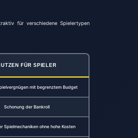
raktiv für verschiedene Spielertypen
NUTZEN FÜR SPIELER
pielvergnügen mit begrenztem Budget
Schonung der Bankroll
er Spielmechaniken ohne hohe Kosten