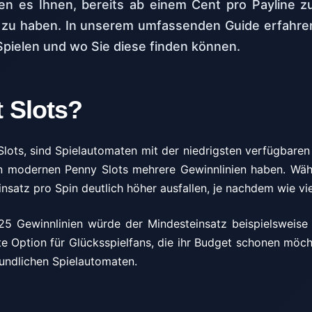
en es Ihnen, bereits ab einem Cent pro Payline z
zu haben. In unserem umfassenden Guide erfahren 
Spielen und wo Sie diese finden können.
 Slots?
 Slots, sind Spielautomaten mit der niedrigsten verfügbar
en modernen Penny Slots mehrere Gewinnlinien haben. Wäh
satz pro Spin deutlich höher ausfallen, je nachdem wie viel
 25 Gewinnlinien würde der Mindesteinsatz beispielsweis
te Option für Glücksspielfans, die ihr Budget schonen möc
undlichen Spielautomaten.