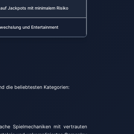
auf Jackpots mit minimalem Risiko
wechslung und Entertainment
nd die beliebtesten Kategorien:
fache Spielmechaniken mit vertrauten