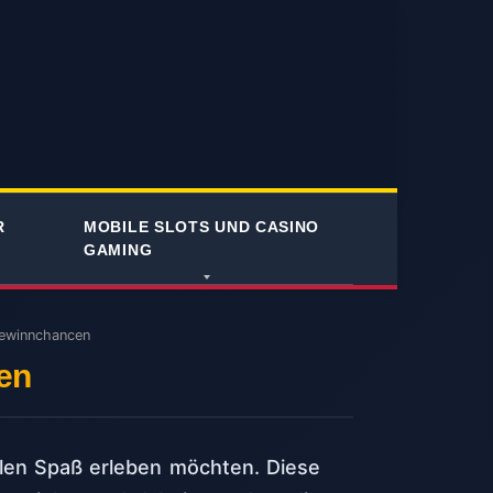
R
MOBILE SLOTS UND CASINO
GAMING
Gewinnchancen
en
malen Spaß erleben möchten. Diese