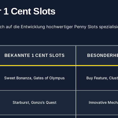
 1 Cent Slots
ch auf die Entwicklung hochwertiger Penny Slots spezialisi
BEKANNTE 1 CENT SLOTS
BESONDERH
Sweet Bonanza, Gates of Olympus
Buy Feature, Clus
Starburst, Gonzo’s Quest
Innovative Mech