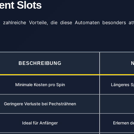
ent Slots
 zahlreiche Vorteile, die diese Automaten besonders att
BESCHREIBUNG
Minimale Kosten pro Spin
Längeres S
Geringere Verluste bei Pechsträhnen
Ideal für Anfänger
Erlernen d