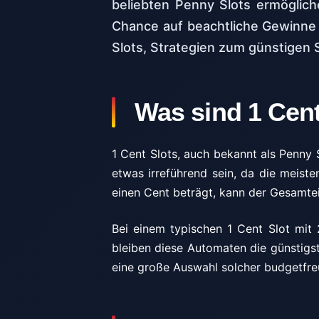
beliebten Penny Slots ermöglich
Chance auf beachtliche Gewinne 
Slots, Strategien zum günstigen 
Was sind 1 Cent
1 Cent Slots, auch bekannt als Penny
etwas irreführend sein, da die meist
einen Cent beträgt, kann der Gesamtein
Bei einem typischen 1 Cent Slot mit
bleiben diese Automaten die günstigs
eine große Auswahl solcher budgetfre