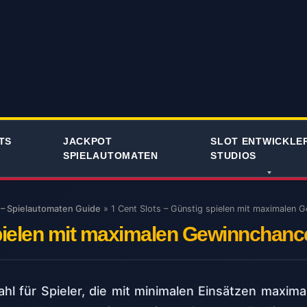
TS
JACKPOT
SLOT ENTWICKLE
SPIELAUTOMATEN
STUDIOS
 – Spielautomaten Guide
»
1 Cent Slots – Günstig spielen mit maximalen 
spielen mit maximalen Gewinnchanc
ahl für Spieler, die mit minimalen Einsätzen maxi