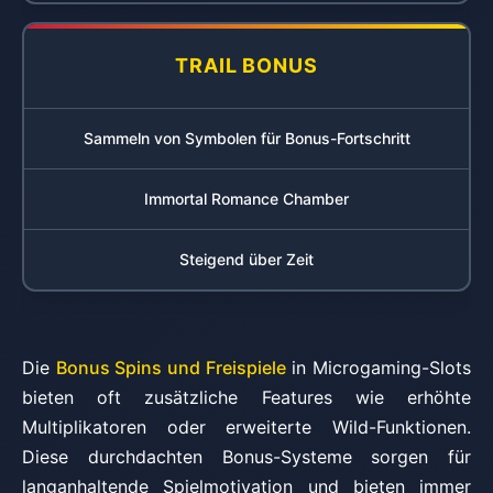
TRAIL BONUS
Sammeln von Symbolen für Bonus-Fortschritt
Immortal Romance Chamber
Steigend über Zeit
Die
Bonus Spins und Freispiele
in Microgaming-Slots
bieten oft zusätzliche Features wie erhöhte
Multiplikatoren oder erweiterte Wild-Funktionen.
Diese durchdachten Bonus-Systeme sorgen für
langanhaltende Spielmotivation und bieten immer