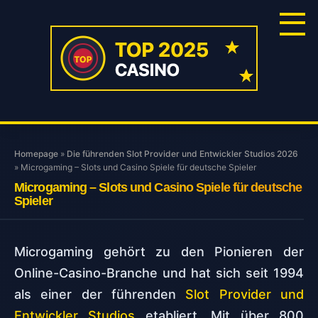
Skip
to
content
Homepage
»
Die führenden Slot Provider und Entwickler Studios 2026
»
Microgaming – Slots und Casino Spiele für deutsche Spieler
Microgaming – Slots und Casino Spiele für deutsche
Spieler
Microgaming gehört zu den Pionieren der
Online-Casino-Branche und hat sich seit 1994
als einer der führenden
Slot Provider und
Entwickler Studios
etabliert. Mit über 800