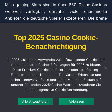
Microgaming-Slots sind in über 850 Online-Casinos
weltweit verfügbar, darunter viele renommierte
Anbieter, die deutsche Spieler akzeptieren. Die breite
Verfügbarkeit ermöglicht es Spielern, ihre Lieblings-
Slots in verschiedenen Casino-Umgebungen zu
Top 2025 Casino Cookie-
genießen und von unterschiedlichen Bonus-
Benachrichtigung
Angeboten zu profitieren.
Die Integration erfolgt über die bewährte Quickfire-
top2025casino.com verwendet zukunftsweisende Cookies, um
Plattform, die Casinos eine einfache Implementierung
Ihnen die besten Casino-Erfahrungen für 2025 zu bieten.
Diese Premium-Cookies optimieren modernste Gaming-
der Microgaming-Spiele ermöglicht. Diese
Features, personalisieren Ihre Top-Casino-Erlebnisse und
Technologie gewährleistet schnelle Ladezeiten,
sichern innovative Funktionalitäten. Mit Ihrem Besuch auf
stabile Performance und nahtlose Integration in
unserer führenden 2025-Casino-Website akzeptieren Sie
unsere progressive Cookie-Verwendung.
bestehende Casino-Plattformen.
Alle Akzeptieren
Ablehnen
Deutsche Spieler finden Microgaming-Slots in
seriösen
Casino-Apps für Echtgeld
, die vollständige