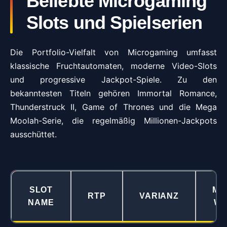
Beliebte Microgaming
Slots und Spielserien
Die Portfolio-Vielfalt von Microgaming umfasst
klassische Fruchtautomaten, moderne Video-Slots
und progressive Jackpot-Spiele. Zu den
bekanntesten Titeln gehören Immortal Romance,
Thunderstruck II, Game of Thrones und die Mega
Moolah-Serie, die regelmäßig Millionen-Jackpots
ausschüttet.
SLOT
MA
RTP
VARIANZ
NAME
WI