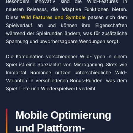
Besonders innovativ sind die Wild-Features in
neueren Releases, die adaptive Funktionen bieten.
Diese
Wild Features und Symbole
passen sich dem
Spielverlauf an und können ihre Eigenschaften
während der Spielrunden ändern, was für zusätzliche
Spannung und unvorhersagbare Wendungen sorgt.
Die Kombination verschiedener Wild-Typen in einem
Spiel ist eine Spezialität von Microgaming. Slots wie
Immortal Romance nutzen unterschiedliche Wild-
Varianten in verschiedenen Bonus-Runden, was dem
Spiel Tiefe und Wiederspielwert verleiht.
Mobile Optimierung
und Plattform-