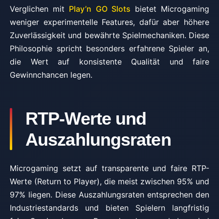
Verglichen mit
Play’n GO Slots
bietet Microgaming
weniger experimentelle Features, dafür aber höhere
Zuverlässigkeit und bewährte Spielmechaniken. Diese
Philosophie spricht besonders erfahrene Spieler an,
die Wert auf konsistente Qualität und faire
Gewinnchancen legen.
RTP-Werte und
Auszahlungsraten
Microgaming setzt auf transparente und faire RTP-
Werte (Return to Player), die meist zwischen 95% und
97% liegen. Diese Auszahlungsraten entsprechen den
Industriestandards und bieten Spielern langfristig